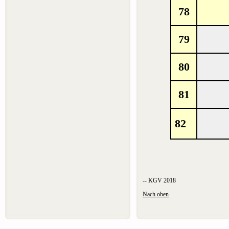
78
79
80
81
82
-- KGV 2018
Nach oben